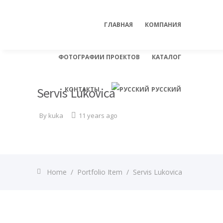
ГЛАВНАЯ
КОМПАНИЯ
ФОТОГРАФИИ ПРОЕКТОВ
КАТАЛОГ
Servis Lukovica
КОНТАКТЫ
РУССКИЙ
By
kuka
11 years ago
English
Home
/
Portfolio Item
/
Servis Lukovica
Deutsch
Italiano
Slovenian